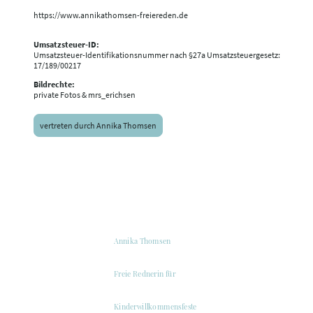
https://www.annikathomsen-freiereden.de
Umsatzsteuer-ID:
Umsatzsteuer-Identifikationsnummer nach §27a Umsatzsteuergesetz:
17/189/00217
Bildrechte:
private Fotos & mrs_erichsen
vertreten durch Annika Thomsen
Annika Thomsen
Freie Rednerin für
Kinderwillkommensfeste